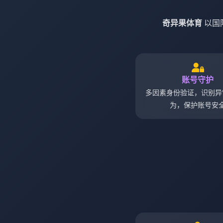
奇异果体育
以国
账号守护
多因素身份验证，识别异
为，保护账号安