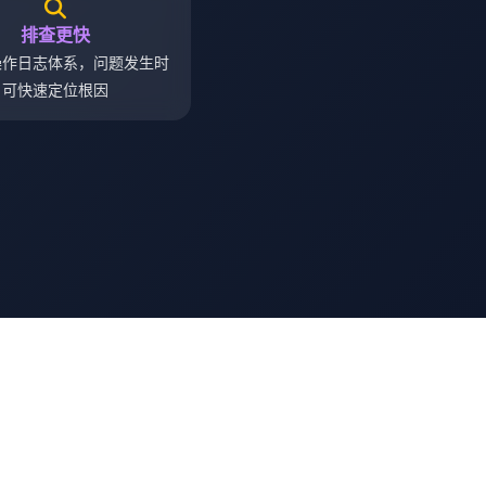
排查更快
操作日志体系，问题发生时
可快速定位根因