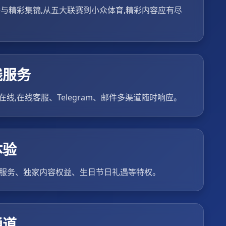
与精彩集锦,从五大联赛到小众体育,精彩内容应有尽
线服务
时在线,在线客服、Telegram、邮件多渠道随时响应。
体验
专属服务、独家内容权益、生日节日礼遇等特权。
通道