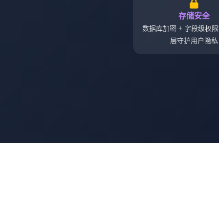
存储安全
数据库加密 + 字段级权
层守护用户隐私