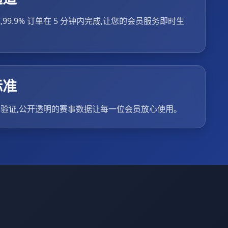
9.9% 订单在 5 分钟内完成,让您的会员服务即时生
标准
验证,公开透明的赛事数据让每一位会员放心使用。