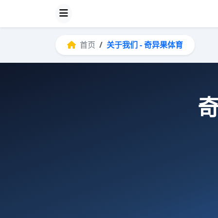
首页
关于我们 - 奇异果体育
奇