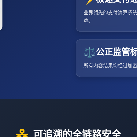
业界领先的支付清算系统,9
效。
⚖️
公正监管
所有内容结果均经过加密
可追溯的全链路安全