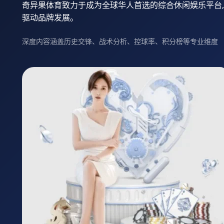
奇异果体育致力于成为全球华人首选的综合休闲娱乐平台
驱动品牌发展。
深度内容涵盖历史交锋、战术分析、控球率、积分榜等专业维度