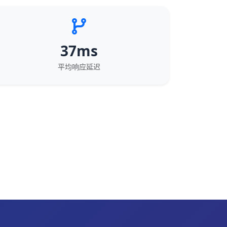
37ms
平均响应延迟