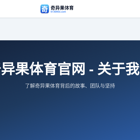
异果体育官网 - 关于
了解奇异果体育背后的故事、团队与坚持