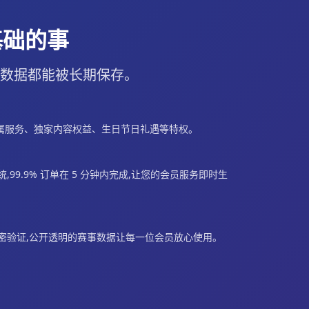
基础的事
数据都能被长期保存。
专属服务、独家内容权益、生日节日礼遇等特权。
99.9% 订单在 5 分钟内完成,让您的会员服务即时生
密验证,公开透明的赛事数据让每一位会员放心使用。