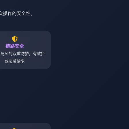
次操作的安全性。
链路安全
与AI的双重防护，有效拦
截恶意请求