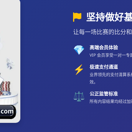
坚持做好
让每一场比赛的比分和
💎
高端会员体验
VIP 会员享受一对一
⚡
极速支付通道
业界领先的支付清算系统,
效。
⚖️
公正监管标准
所有内容结果均经过加