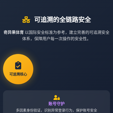
可追溯的全链路安全
奇异果体育
以国际安全标准为参考，建立完善的可追溯安全
体系，保障用户每一次操作的安全性。
可追溯核心
账号守护
多因素身份验证，识别异常登录行为，保护账号安全