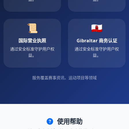
📜
🇬🇮
国际营业执照
Gibraltar 商务认证
通过安全标准守护用户权
通过安全标准守护用户权
益。
益。
服务覆盖赛事资讯、运动项目等领域
使用帮助