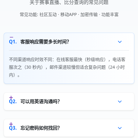
关于赛事直播、比分查询的常见问题
常见功能: 社区互动 · 移动APP · 加密传输 · 功能丰富
Q1.
客服响应需要多长时间？
不同渠道响应时效不同：在线客服最快（秒级响应），电话客
服次之（30 秒内），邮件渠道较慢但适合复杂问题（24 小时
内）。
Q2.
可以用英语沟通吗？
Q3.
忘记密码如何找回？