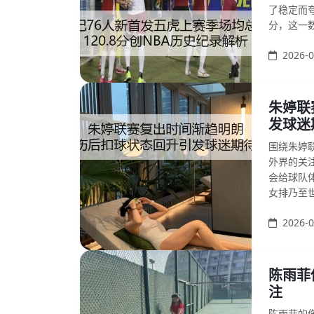
了稳定而夸
分，这一数
2026-0
朱婷联
发球迷
围绕朱婷
外界的关
会给球队
女排乃至
2026-0
陈雨菲
注
陈雨菲的