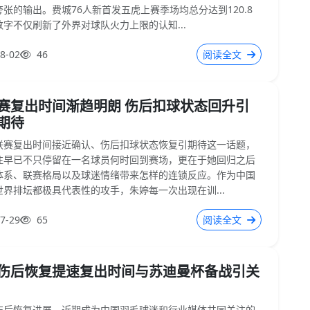
张的输出。费城76人新首发五虎上赛季场均总分达到120.8
字不仅刷新了外界对球队火力上限的认知...
8-02
46
阅读全文
赛复出时间渐趋明朗 伤后扣球状态回升引
期待
联赛复出时间接近确认、伤后扣球状态恢复引期待这一话题，
注早已不只停留在一名球员何时回到赛场，更在于她回归之后
体系、联赛格局以及球迷情绪带来怎样的连锁反应。作为中国
世界排坛都极具代表性的攻手，朱婷每一次出现在训...
7-29
65
阅读全文
伤后恢复提速复出时间与苏迪曼杯备战引关
伤后恢复进展，近期成为中国羽毛球迷和行业媒体共同关注的