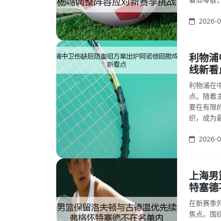
2026-0
利物浦
线新看
利物浦在
点。随着
要在有限
织，成为
2026-0
上海男
特塞德
在新赛季
焦点。围