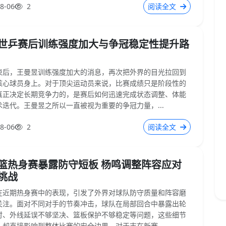
8-06
2
阅读全文
世乒赛后训练强度加大与争冠稳定性提升路
束后，王曼昱训练强度加大的消息，再次把外界的目光拉回到
核心球员身上。对于顶尖运动员来说，比赛成绩只是阶段性的
真正决定长期竞争力的，是赛后如何迅速完成状态调整、体能
术迭代。王曼昱之所以一直被视为重要的争冠力量，...
8-06
2
阅读全文
篮热身赛暴露防守短板 杨鸣调整阵容应对
挑战
在近期热身赛中的表现，引发了外界对球队防守质量和阵容磨
关注。面对不同对手的节奏冲击，球队在局部回合中暴露出轮
时、外线延误不够坚决、篮板保护不够稳定等问题，这些细节
，却直接影响到整体比赛的安全边界。对于志在新赛...