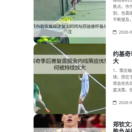
焦点。作
划，也直
不断提及
2026-0
约基奇
大
1、策应
球，而在
常会优先
度决策，
2026-0
郑钦文
胜负关