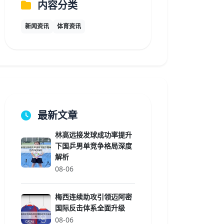
内容分类
新闻资讯
体育资讯
最新文章
林高远接发球成功率提升
下国乒男单竞争格局深度
解析
08-06
梅西连续助攻引领迈阿密
国际反击体系全面升级
08-06