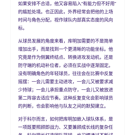
如果安排不合适，他又容易陷入“有能力但不好用”
的尴尬处境。也正因此，外界经常会把他的上场
时间与角色分配，视作球队内部真实态度的风向
标。
从球员发展的角度来看，库明加需要的不是简单
增加出手，而是找到一个更清晰的功能坐标。他
究竟是作为侧翼终结点、转换进攻发动机，还是
防守端的机动补位者，必须在实战中逐渐固定。
没有明确角色的年轻球员，往往会在比赛中反复
摇摆：一会儿需要主动进攻，一会儿又被要求减
少持球；一会儿承担重点防守，一会儿又被放进
第二阵容去适应节奏。这种反复变化会影响球员
的判断，也会影响他与队友之间的默契建立。
对于科尔而言，如何把库明加嵌入球队体系，是
一项既要照顾即战力、又要兼顾成长线的复杂任
务。科尔擅长打造团队篮球，也习惯通过不断试