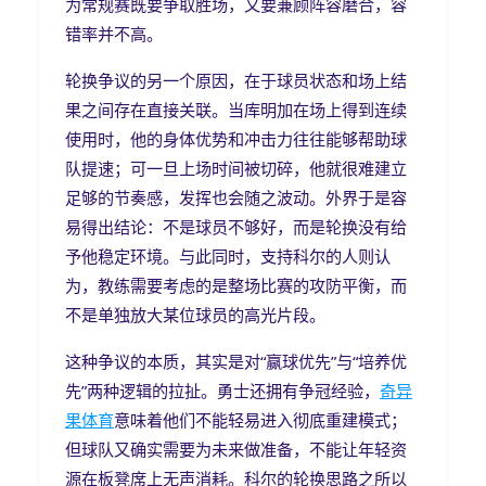
为常规赛既要争取胜场，又要兼顾阵容磨合，容
错率并不高。
轮换争议的另一个原因，在于球员状态和场上结
果之间存在直接关联。当库明加在场上得到连续
使用时，他的身体优势和冲击力往往能够帮助球
队提速；可一旦上场时间被切碎，他就很难建立
足够的节奏感，发挥也会随之波动。外界于是容
易得出结论：不是球员不够好，而是轮换没有给
予他稳定环境。与此同时，支持科尔的人则认
为，教练需要考虑的是整场比赛的攻防平衡，而
不是单独放大某位球员的高光片段。
这种争议的本质，其实是对“赢球优先”与“培养优
先”两种逻辑的拉扯。勇士还拥有争冠经验，
奇异
果体育
意味着他们不能轻易进入彻底重建模式；
但球队又确实需要为未来做准备，不能让年轻资
源在板凳席上无声消耗。科尔的轮换思路之所以