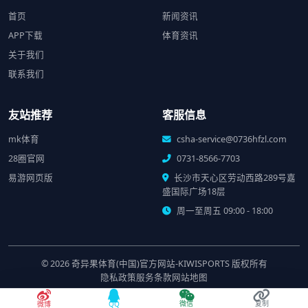
首页
新闻资讯
APP下载
体育资讯
关于我们
联系我们
友站推荐
客服信息
mk体育
csha-service@0736hfzl.com
28圈官网
0731-8566-7703
易游网页版
长沙市天心区劳动西路289号嘉
盛国际广场18层
周一至周五 09:00 - 18:00
© 2026
奇异果体育(中国)官方网站-KIWISPORTS
版权所有
隐私政策
服务条款
网站地图
湘ICP备22033568号-1
|
湘公网安备 43010302001688号
微信
复制
微博
QQ